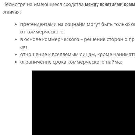
Несмотря на имеющиеся сходства
между понятиями комме
отличия
:
претендентами на соцнайм могут быть только 
от коммерческого;
в основе коммерческого – решение сторон о пр
акт;
отношение к вселяемым лицам, кроме нанимате
ограничение срока коммерческого найма;