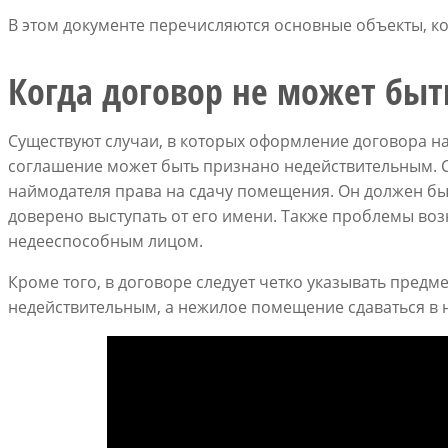
В этом документе перечисляются основные объекты, к
Когда договор не может бы
Существуют случаи, в которых оформление договора на
соглашение может быть признано недействительным. С
наймодателя права на сдачу помещения. Он должен бы
доверено выступать от его имени. Также проблемы воз
недееспособным лицом.
Кроме того, в договоре следует четко указывать предме
недействительным, а нежилое помещение сдаваться в 