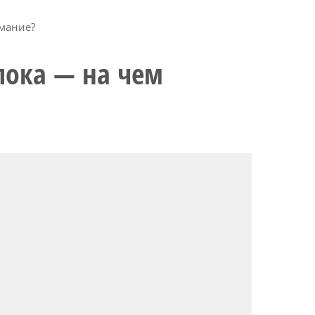
мание?
лока — на чем