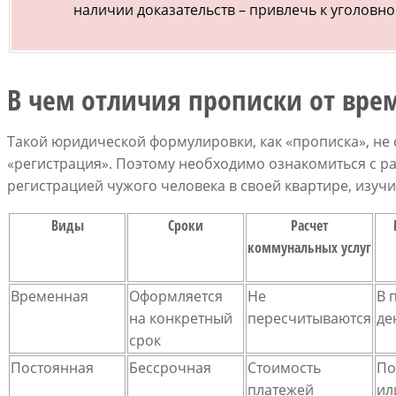
наличии доказательств – привлечь к уголовной
В чем отличия прописки от вре
Такой юридической формулировки, как «прописка», не с
«регистрация». Поэтому необходимо ознакомиться с 
регистрацией чужого человека в своей квартире, изучи
Виды
Сроки
Расчет
коммунальных услуг
Временная
Оформляется
Не
В 
на конкретный
пересчитываются
де
срок
Постоянная
Бессрочная
Стоимость
По
платежей
ил